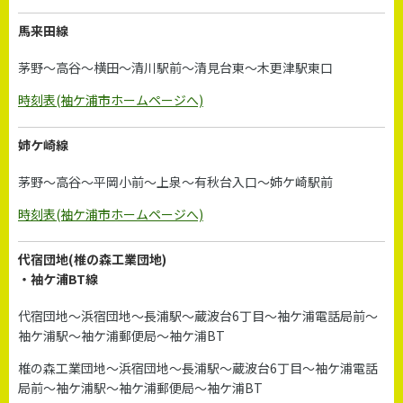
馬来田線
茅野～高谷～横田～清川駅前～清見台東～木更津駅東口
時刻表(袖ケ浦市ホームページへ)
姉ケ崎線
茅野～高谷～平岡小前～上泉～有秋台入口～姉ケ崎駅前
時刻表(袖ケ浦市ホームページへ)
代宿団地(椎の森工業団地)
・袖ケ浦BT線
代宿団地～浜宿団地～長浦駅～蔵波台6丁目～袖ケ浦電話局前～
袖ケ浦駅～袖ケ浦郵便局～袖ケ浦BT
椎の森工業団地～浜宿団地～長浦駅～蔵波台6丁目～袖ケ浦電話
局前～袖ケ浦駅～袖ケ浦郵便局～袖ケ浦BT