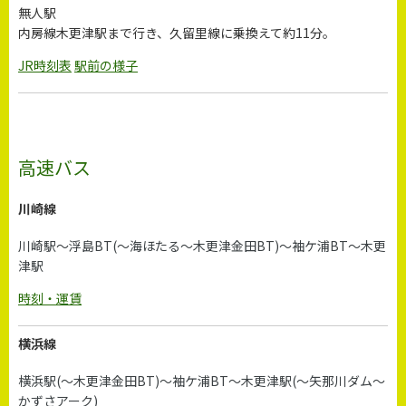
無人駅
内房線木更津駅まで行き、久留里線に乗換えて約11分。
JR時刻表
駅前の様子
高速バス
川崎線
川崎駅～浮島BT(～海ほたる～木更津金田BT)～袖ケ浦BT～木更
津駅
時刻・運賃
横浜線
横浜駅(～木更津金田BT)～袖ケ浦BT～木更津駅(～矢那川ダム～
かずさアーク)