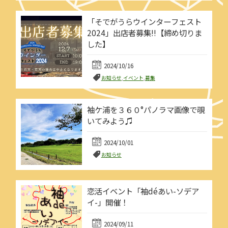
「そでがうらウインターフェスト
2024」出店者募集!!【締め切りま
した】
2024/10/16
お知らせ
,
イベント
,
募集
袖ケ浦を３６０°パノラマ画像で覗
いてみよう♫
2024/10/01
お知らせ
恋活イベント「袖déあい-ソデア
イ-」開催！
2024/09/11