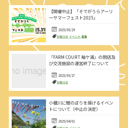
【開催中止】「そでがうらアーリ
ーサマーフェスト2025」
2025/05/29
お知らせ
,
イベント
,
募集
「FARM COURT 袖ケ浦」の閉店及
び交流施設の運営終了について
2025/05/27
お知らせ
小櫃川に鯉のぼりを揚げるイベン
トについて（中止の決定）
2025/04/01
お知らせ
,
イベント