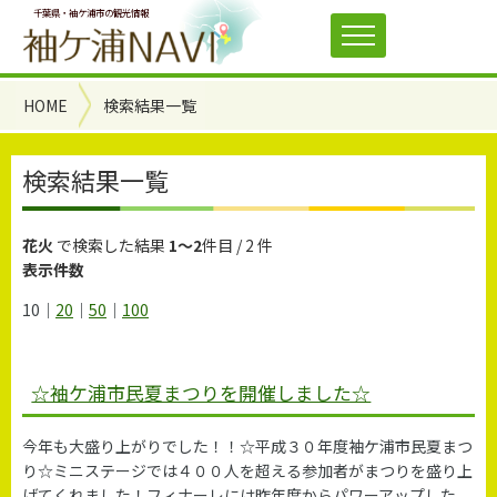
千葉県・袖ケ浦市の観光情報
HOME
検索結果一覧
検索結果一覧
花火
で検索した結果
1〜2
件目 / 2 件
表示件数
10
｜
20
｜
50
｜
100
☆袖ケ浦市民夏まつりを開催しました☆
今年も大盛り上がりでした！！☆平成３０年度袖ケ浦市民夏まつ
り☆ミニステージでは４００人を超える参加者がまつりを盛り上
げてくれました！フィナーレには昨年度からパワーアップした