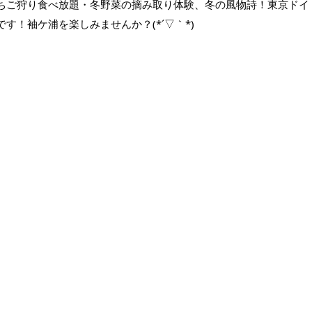
ちご狩り食べ放題・冬野菜の摘み取り体験、冬の風物詩！東京ドイ
です！
袖ケ浦を楽しみませんか？(*´▽｀*)