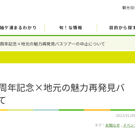
観光協
袖ケ浦まるわかり
旬！な情報
目的から探
周年記念×地元の魅力再発見バスツアーの中止について
周年記念×地元の魅力再発見バ
て
2022/01/0
タグ：
お知らせ
,
イベン