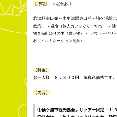
【行程】
　※昼食あり
君津駅南口発～木更津駅東口発～袖ケ浦駅北口
散策） ～ 昼食（旅人カフェぐりーちね） ～
物直売所ゆりの里（買い物） ～ ガウラーベリ
村（イルミネーション見学）
【料金】
お一人様 ８，３００円 ※税込価格です。
【内容】
①袖ケ浦市観光協会よりツアー限定「１,