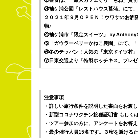
②昼食は、「旅人カフェぐりーちね」貸切
③袖ケ浦公園「レストハウス菖蒲」にて、
２０２１年９月ＯＰＥＮ！ウワサのお洒落な洋菓子
物♪
④袖ケ浦市「限定スイーツ」 by Antho
⑤「ガウラーベリーかねこ農園」にて、「
⑥冬のテッパン！人気の「東京ドイツ村」
⑦日東交通より「特製ホッチキス」プレゼ
注意事項
・詳しい旅行条件を説明した書面をお渡し
・新型コロナワクチン接種証明書 もしく
・ツアー参加の方に、アンケートをお答え
・最少催行人員15名です。３密を避けるた