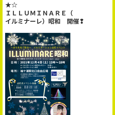
★☆
ＩＬＬＵＭＩＮＡＲＥ（
イルミナーレ
）昭和 開催❢