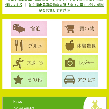
催します♬
｜
袖ケ浦市農畜産物直売所「ゆりの里」で秋の感謝
祭を開催します♬ ≫
News