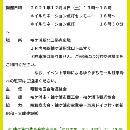
開催日時 ２０２１年１２月４日（土）１３時～１８時
＊イルミネーション点灯セレモニー １６時～
＊イルミネーション点灯 １６時３０分
～
場 所 袖ケ浦駅北口拠点広場
ＪＲ内房線袖ケ浦駅北口下車すぐ
＊駐車場はありません。ご来場には公共交通機関を
ご利用ください。
なお、イベント来場によるゆりまちモール駐車場
への駐車はご遠慮ください。
主 催 昭和地区自治連絡会
後 援 袖ケ浦市・袖ケ浦市商工会・袖ケ浦市観光協会
協 力 昭和商店会・袖ケ浦市電業会・東京ドイツ村・㈱新
昭和・大成建設㈱
≪ 袖ケ浦市農畜産物直売所「ゆりの里」で１４周年フェアを開