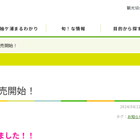
観光協
袖ケ浦まるわかり
旬！な情報
目的から探
販売開始！
売開始！
2024/04/2
タグ：
お知ら
ました！！