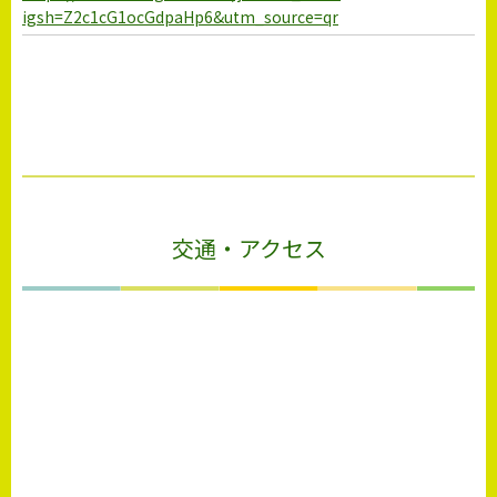
igsh=Z2c1cG1ocGdpaHp6&utm_source=qr
交通・アクセス