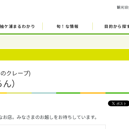
観光協
袖ケ浦まるわかり
旬！な情報
目的から探
のクレープ)
んろん）
さなお店。みなさまのお越しをお待ちしています。