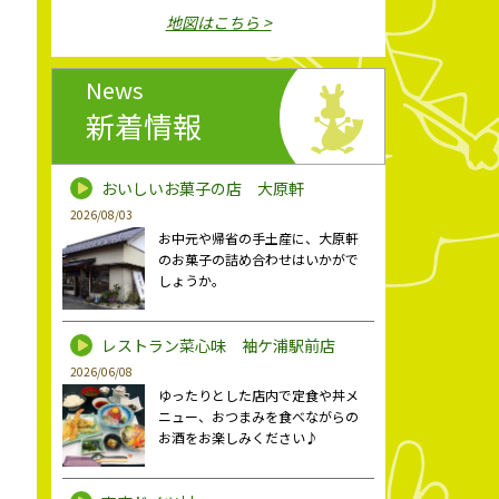
地図はこちら >
News
新着情報
おいしいお菓子の店 大原軒
2026/08/03
お中元や帰省の手土産に、大原軒
のお菓子の詰め合わせはいかがで
しょうか。
レストラン菜心味 袖ケ浦駅前店
2026/06/08
ゆったりとした店内で定食や丼メ
ニュー、おつまみを食べながらの
お酒をお楽しみください♪