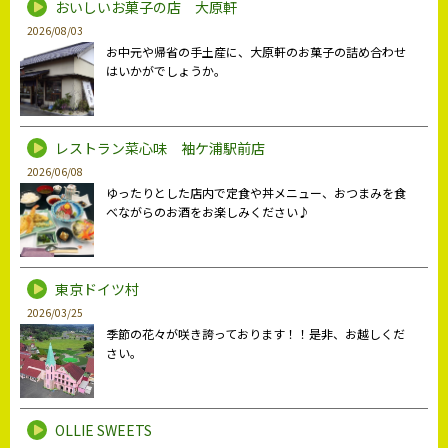
おいしいお菓子の店 大原軒
2026/08/03
お中元や帰省の手土産に、大原軒のお菓子の詰め合わせ
はいかがでしょうか。
レストラン菜心味 袖ケ浦駅前店
2026/06/08
ゆったりとした店内で定食や丼メニュー、おつまみを食
べながらのお酒をお楽しみください♪
東京ドイツ村
2026/03/25
季節の花々が咲き誇っております！！是非、お越しくだ
さい。
OLLIE SWEETS