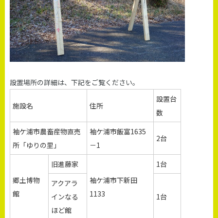
設置場所の詳細は、下記をご覧ください。
設置台
施設名
住所
数
袖ケ浦市農畜産物直売
袖ケ浦市飯富1635
2台
所「ゆりの里」
－1
旧進藤家
1台
郷土博物
袖ケ浦市下新田
アクアラ
館
1133
インなる
1台
ほど館