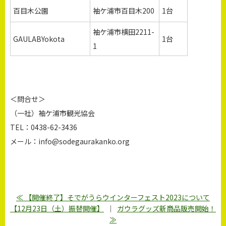
百目木公園
袖ケ浦市百目木200
1台
袖ケ浦市横田2211-
GAULABYokota
1台
1
＜問合せ＞
（一社）袖ケ浦市観光協会
TEL：0438-62-3436
メール：info@sodegaurakanko.org
≪ 【開催終了】そでがうらウインターフェスト2023について
【12月23日（土）振替開催】
｜
ガウラグッズ新商品販売開始！
≫