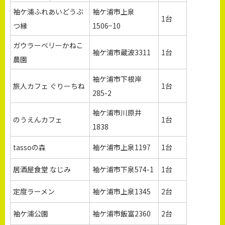
袖ケ浦ふれあいどうぶ
袖ケ浦市上泉
1台
つ縁
1506−10
ガウラーベリーかねこ
袖ケ浦市蔵波3311
1台
農園
袖ケ浦市下根岸
旅人カフェ ぐりーちね
1台
285-2
袖ケ浦市川原井
のうえんカフェ
1台
1838
tassoの森
袖ケ浦市上泉1197
1台
居酒屋食堂 なじみ
袖ケ浦市下泉574-1
1台
定度ラーメン
袖ケ浦市上泉1345
2台
袖ケ浦公園
袖ケ浦市飯富2360
2台