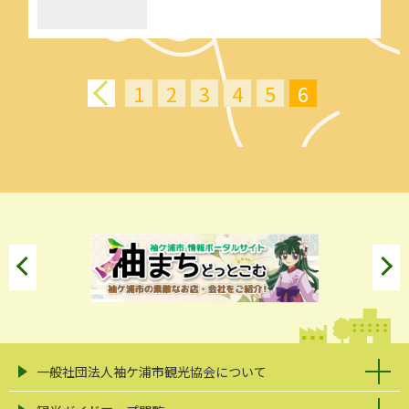
1
2
3
4
5
6
一般社団法人袖ケ浦市観光協会について