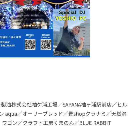
製油株式会社袖ケ浦工場／SAPANA袖ヶ浦駅前店／ヒル
 aqua／オーリーブレッド／畳shopクラナミ／天然温
ゴン／クラフト工房くまのん／BLUE RABBIT