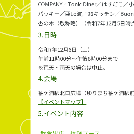
COMPANY／Tonic Diner／はすだこ
バッキー／亜Lo波／96キッチン／Bu
杏の木（敬称略）（令和7年12月5日時
3.日時
令和7年12月6日（土）
午前11時00分～午後8時00分まで
※荒天・雨天の場合は中止。
4.会場
袖ケ浦駅北口広場（ゆりまち袖ケ浦駅
【イベントマップ】
5.イベント内容
飲食出店、体験ブース