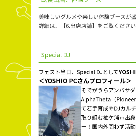
美味しいグルメや楽しい体験ブースが
詳細は、【6.出店店舗】をご覧くださ
Special DJ
フェスト当日、Special DJとして
YOSHI
＜YOSHIO PCさんプロフィール＞
そでがうらアンバサダ
AlphaTheta（Pion
て若手育成やDJカル
取り組む袖ケ浦市出身
ー！国内外問わず活動