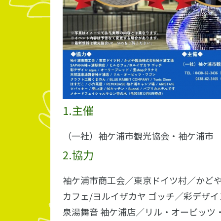
1.主催
（一社）袖ケ浦市観光協会・袖ケ浦市
2.協力
袖ケ浦市商工会／東京ドイツ村／かどや
カフェ/ヨルイザカヤ ゴッチ／彩デザイン
泉湯舞音 袖ケ浦店／リル・オービッツ・ワ