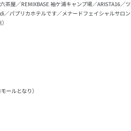
／小六茶屋／REMIXBASE 袖ケ浦キャンプ場／ARISTA16／ツ
ondi／パプリカホテルです／メナードフェイシャルサロン
点）
前モールとなり）